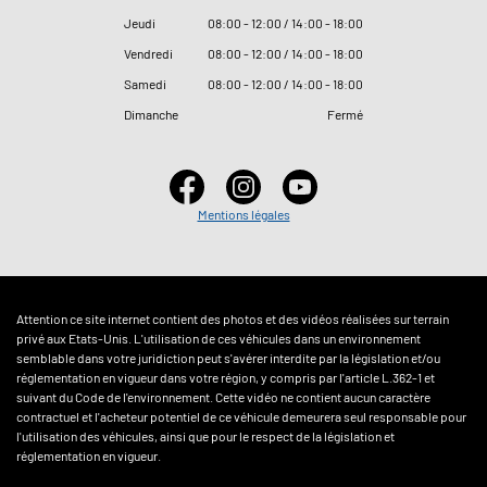
Jeudi
08
:
00 - 12
:
00 / 14
:
00 - 18
:
00
Vendredi
08
:
00 - 12
:
00 / 14
:
00 - 18
:
00
Samedi
08
:
00 - 12
:
00 / 14
:
00 - 18
:
00
Dimanche
Fermé
Mentions légales
Attention ce site internet contient des photos et des vidéos réalisées sur terrain
privé aux Etats-Unis. L'utilisation de ces véhicules dans un environnement
semblable dans votre juridiction peut s'avérer interdite par la législation et/ou
réglementation en vigueur dans votre région, y compris par l'article L.362-1 et
suivant du Code de l'environnement. Cette vidéo ne contient aucun caractère
contractuel et l'acheteur potentiel de ce véhicule demeurera seul responsable pour
l'utilisation des véhicules, ainsi que pour le respect de la législation et
réglementation en vigueur.