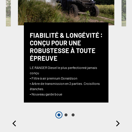
FIABILITÉ & LONGÉVITÉ ∶
CONÇU POUR UNE
ROBUSTESSE À TOUTE
ÉPREUVE
LE RANGER Diesel le plus perfectionné jamais
conçu
• Filtre à air premium Donaldson
• Arbre de transmission en 2 parties. Croisillons
étanches.
• Nouveau garde boue