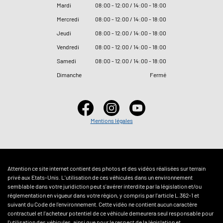
Mardi
08
:
00 - 12
:
00 / 14
:
00 - 18
:
00
Mercredi
08
:
00 - 12
:
00 / 14
:
00 - 18
:
00
Jeudi
08
:
00 - 12
:
00 / 14
:
00 - 18
:
00
Vendredi
08
:
00 - 12
:
00 / 14
:
00 - 18
:
00
Samedi
08
:
00 - 12
:
00 / 14
:
00 - 18
:
00
Dimanche
Fermé
Mentions légales
Attention ce site internet contient des photos et des vidéos réalisées sur terrain
privé aux Etats-Unis. L'utilisation de ces véhicules dans un environnement
semblable dans votre juridiction peut s'avérer interdite par la législation et/ou
réglementation en vigueur dans votre région, y compris par l'article L.362-1 et
suivant du Code de l'environnement. Cette vidéo ne contient aucun caractère
contractuel et l'acheteur potentiel de ce véhicule demeurera seul responsable pour
l'utilisation des véhicules, ainsi que pour le respect de la législation et