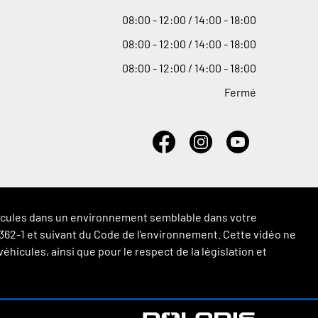
08
:
00 - 12
:
00 / 14
:
00 - 18
:
00
08
:
00 - 12
:
00 / 14
:
00 - 18
:
00
08
:
00 - 12
:
00 / 14
:
00 - 18
:
00
Fermé
véhicules dans un environnement semblable dans votre
 L.362-1 et suivant du Code de l'environnement. Cette vidéo ne
hicules, ainsi que pour le respect de la législation et