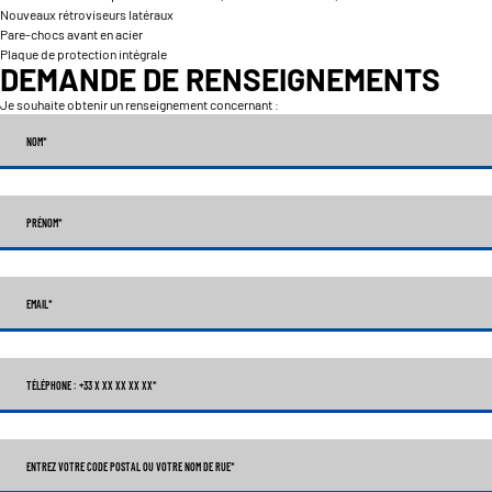
Nouveaux rétroviseurs latéraux
Pare-chocs avant en acier
Plaque de protection intégrale
DEMANDE DE RENSEIGNEMENTS
Je souhaite obtenir un renseignement concernant :
NOM
*
PRÉNOM
*
EMAIL
*
TÉLÉPHONE : +33 X XX XX XX XX
*
ENTREZ VOTRE CODE POSTAL OU VOTRE NOM DE RUE*