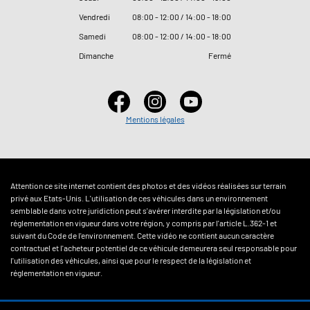
Vendredi
08
:
00 - 12
:
00 / 14
:
00 - 18
:
00
Samedi
08
:
00 - 12
:
00 / 14
:
00 - 18
:
00
Dimanche
Fermé
Mentions légales
Attention ce site internet contient des photos et des vidéos réalisées sur terrain
privé aux Etats-Unis. L'utilisation de ces véhicules dans un environnement
semblable dans votre juridiction peut s'avérer interdite par la législation et/ou
réglementation en vigueur dans votre région, y compris par l'article L.362-1 et
suivant du Code de l'environnement. Cette vidéo ne contient aucun caractère
contractuel et l'acheteur potentiel de ce véhicule demeurera seul responsable pour
l'utilisation des véhicules, ainsi que pour le respect de la législation et
réglementation en vigueur.