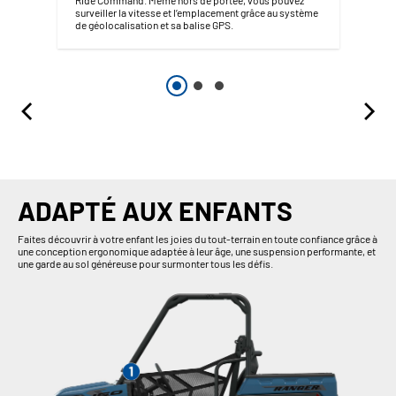
surveiller la vitesse et l’emplacement grâce au système
de géolocalisation et sa balise GPS.
ADAPTÉ AUX ENFANTS
Faites découvrir à votre enfant les joies du tout-terrain en toute confiance grâce à
une conception ergonomique adaptée à leur âge, une suspension performante, et
une garde au sol généreuse pour surmonter tous les défis.